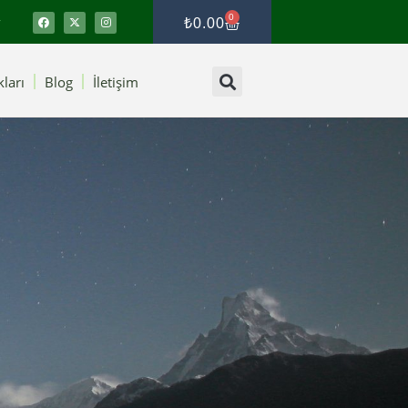
0
₺
0.00
ları
Blog
İletişim