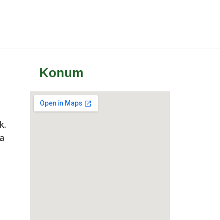
Konum
k.
a