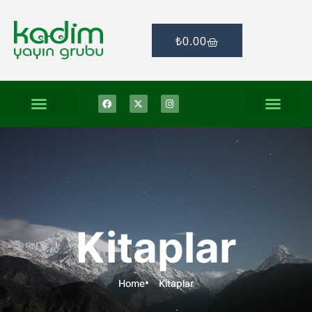
₺
0.00
Kitaplar
Home
Kitaplar