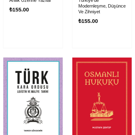
Ahilik Üzerine Yazılar
Türkiye’de
Modernleşme, Düşünce
₺
155.00
Ve Zihniyet
₺
155.00