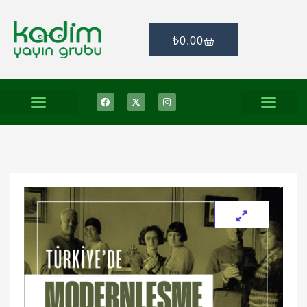
₺
0.00