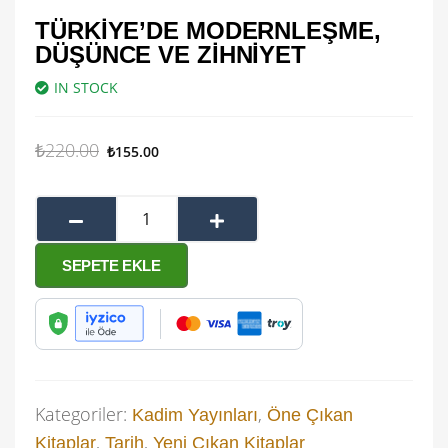
TÜRKIYE’DE MODERNLEŞME,
DÜŞÜNCE VE ZIHNIYET
IN STOCK
₺
220.00
₺
155.00
SEPETE EKLE
Kategoriler:
,
Kadim Yayınları
Öne Çıkan
,
,
Kitaplar
Tarih
Yeni Çıkan Kitaplar