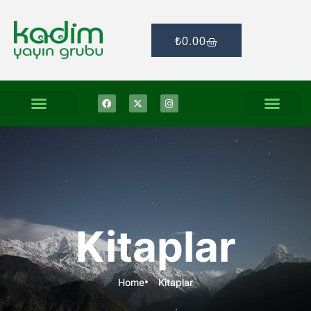
₺
0.00
Kitaplar
Home
Kitaplar