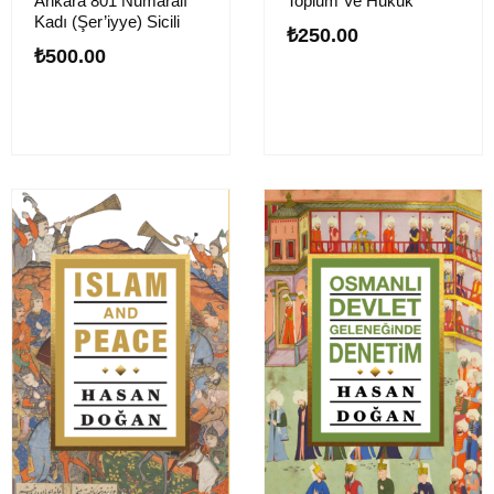
Ankara 801 Numaralı
Toplum Ve Hukuk
Kadı (Şer’iyye) Sicili
₺
250.00
₺
500.00