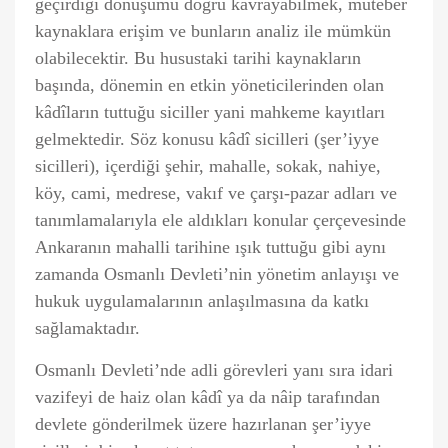
geçirdiği dönüşümü doğru kavrayabilmek, muteber
kaynaklara erişim ve bunların analiz ile mümkün
olabilecektir. Bu husustaki tarihi kaynakların
başında, dönemin en etkin yöneticilerinden olan
kâdîların tuttuğu siciller yani mahkeme kayıtları
gelmektedir. Söz konusu kâdî sicilleri (şer’iyye
sicilleri), içerdiği şehir, mahalle, sokak, nahiye,
köy, cami, medrese, vakıf ve çarşı-pazar adları ve
tanımlamalarıyla ele aldıkları konular çerçevesinde
Ankaranın mahalli tarihine ışık tuttuğu gibi aynı
zamanda Osmanlı Devleti’nin yönetim anlayışı ve
hukuk uygulamalarının anlaşılmasına da katkı
sağlamaktadır.
Osmanlı Devleti’nde adli görevleri yanı sıra idari
vazifeyi de haiz olan kâdî ya da nâip tarafından
devlete gönderilmek üzere hazırlanan şer’iyye