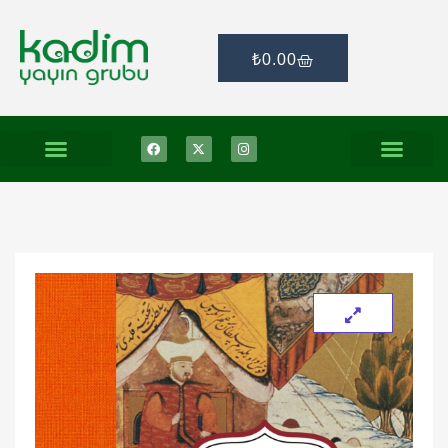
₺
0.00