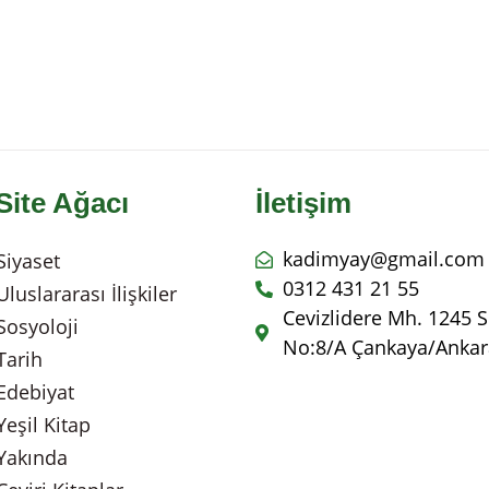
Site Ağacı
İletişim
kadimyay@gmail.com
Siyaset
0312 431 21 55
Uluslararası İlişkiler
Cevizlidere Mh. 1245 S
Sosyoloji
No:8/A Çankaya/Ankar
Tarih
Edebiyat
Yeşil Kitap
Yakında