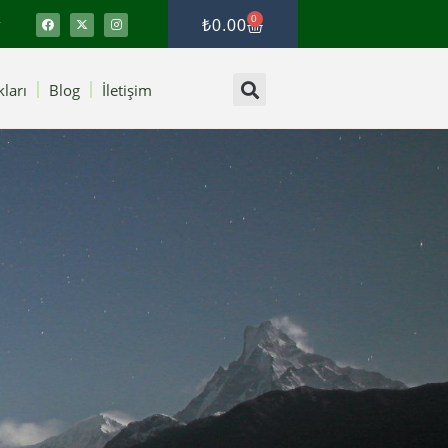
0
₺
0.00
ları
Blog
İletişim