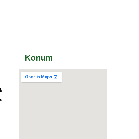
Konum
k.
a