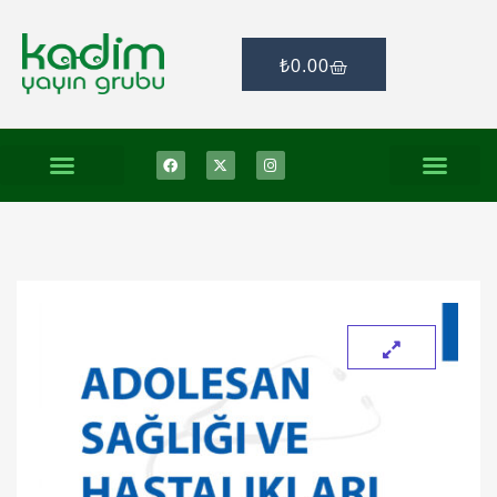
₺
0.00