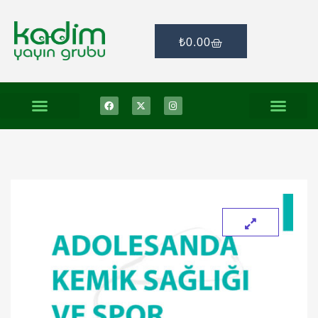
₺
0.00