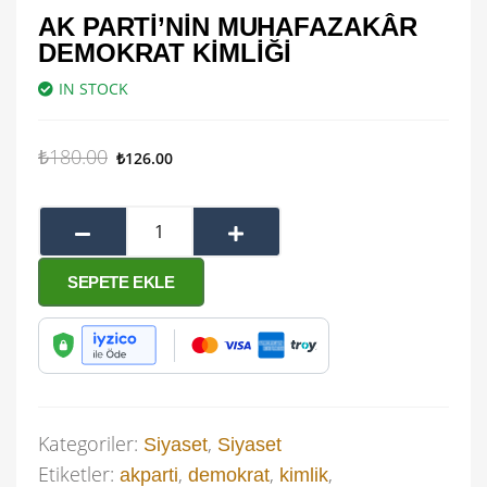
AK PARTI’NIN MUHAFAZAKÂR
DEMOKRAT KIMLIĞI
IN STOCK
₺
180.00
₺
126.00
SEPETE EKLE
Kategoriler:
,
Siyaset
Siyaset
Etiketler:
,
,
,
akparti
demokrat
kimlik