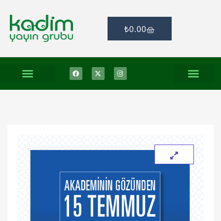
₺
0.00