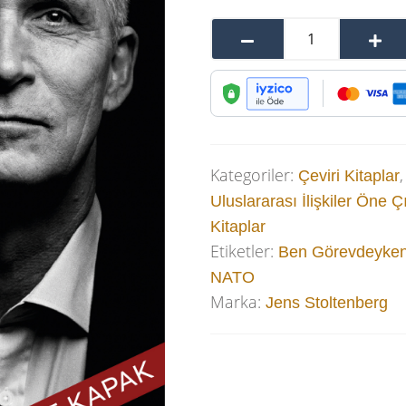
Kategoriler:
Çeviri Kitaplar
Uluslararası İlişkiler Öne Ç
Kitaplar
Etiketler:
Ben Görevdeyke
NATO
Marka:
Jens Stoltenberg