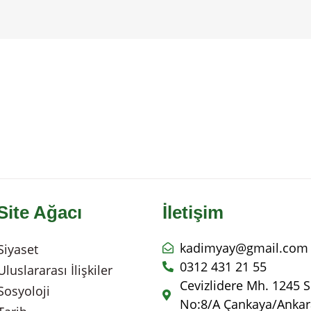
Site Ağacı
İletişim
kadimyay@gmail.com
Siyaset
0312 431 21 55
Uluslararası İlişkiler
Cevizlidere Mh. 1245 S
Sosyoloji
No:8/A Çankaya/Ankar