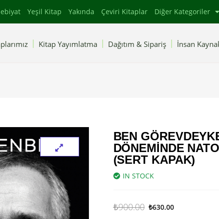
ebiyat
Yeşil Kitap
Yakında
Çeviri Kitaplar
Diğer Kategoriler
plarımız
Kitap Yayımlatma
Dağıtım & Sipariş
İnsan Kaynak
BEN GÖREVDEYKE
DÖNEMINDE NATO’
(SERT KAPAK)
IN STOCK
₺
900.00
₺
630.00