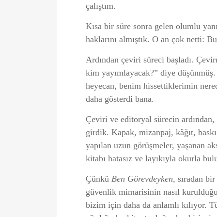
çalıştım.
Kısa bir süre sonra gelen olumlu yanı
haklarını almıştık. O an çok netti: B
Ardından çeviri süreci başladı. Çev
kim yayımlayacak?” diye düşünmüş. B
heyecan, benim hissettiklerimin nere
daha gösterdi bana.
Çeviri ve editoryal sürecin ardından
girdik. Kapak, mizanpaj, kâğıt, baskı
yapılan uzun görüşmeler, yaşanan aks
kitabı hatasız ve layıkıyla okurla bu
Çünkü
Ben Görevdeyken
, sıradan bi
güvenlik mimarisinin nasıl kurulduğun
bizim için daha da anlamlı kılıyor. 