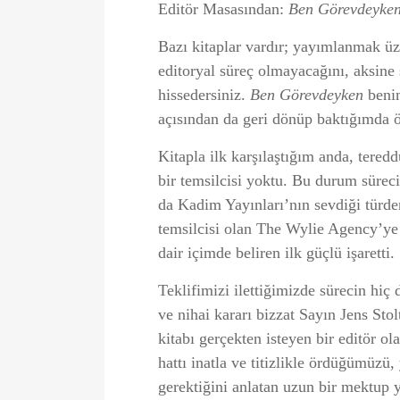
Editör Masasından:
Ben Görevdeyke
Bazı kitaplar vardır; yayımlanmak üz
editoryal süreç olmayacağını, aksin
hissedersiniz.
Ben Görevdeyken
benim
açısından da geri dönüp baktığımda ö
Kitapla ilk karşılaştığım anda, teredd
bir temsilcisi yoktu. Bu durum sürec
da Kadim Yayınları’nın sevdiği türden 
temsilcisi olan The Wylie Agency’ye 
dair içimde beliren ilk güçlü işaretti.
Teklifimizi ilettiğimizde sürecin hiç
ve nihai kararı bizzat Sayın Jens Stol
kitabı gerçekten isteyen bir editör 
hattı inatla ve titizlikle ördüğümüzü
gerektiğini anlatan uzun bir mektup 