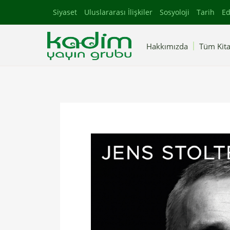
Siyaset
Uluslararası İlişkiler
Sosyoloji
Tarih
Ed
Hakkımızda
Tüm Kita