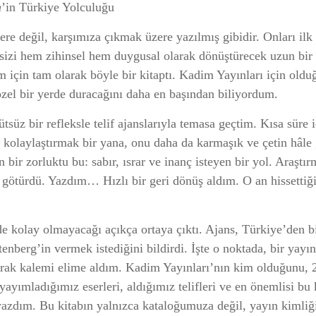
n
’in Türkiye Yolculuğu
ere değil, karşımıza çıkmak üzere yazılmış gibidir. Onları il
e sizi hem zihinsel hem duygusal olarak dönüştürecek uzun bi
 için tam olarak böyle bir kitaptı. Kadim Yayınları için oldu
zel bir yerde duracağını daha en başından biliyordum.
ütsüz bir refleksle telif ajanslarıyla temasa geçtim. Kısa sür
i kolaylaştırmak bir yana, onu daha da karmaşık ve çetin hâl
bir zorluktu bu: sabır, ısrar ve inanç isteyen bir yol. Araştır
götürdü. Yazdım… Hızlı bir geri dönüş aldım. O an hissettiğim
 de kolay olmayacağı açıkça ortaya çıktı. Ajans, Türkiye’den bi
tenberg’in vermek istediğini bildirdi. İşte o noktada, bir yayı
olarak kalemi elime aldım. Kadim Yayınları’nın kim olduğunu, 
, yayımladığımız eserleri, aldığımız telifleri ve en önemlisi 
yazdım. Bu kitabın yalnızca kataloğumuza değil, yayın kimli