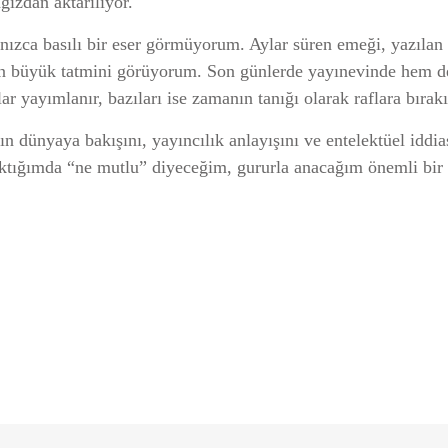
ağızdan aktarılıyor.
nızca basılı bir eser görmüyorum. Aylar süren emeği, yazılan 
en büyük tatmini görüyorum. Son günlerde yayınevinde hem de
 yayımlanır, bazıları ise zamanın tanığı olarak raflara bırakıl
n dünyaya bakışını, yayıncılık anlayışını ve entelektüel iddia
aktığımda “ne mutlu” diyeceğim, gururla anacağım önemli bir 