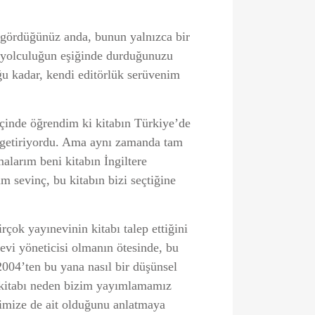
k gördüğünüz anda, bunun yalnızca bir
r yolculuğun eşiğinde durduğunuzu
ğu kadar, kendi editörlük serüvenim
e içinde öğrendim ki kitabın Türkiye’de
e getiriyordu. Ama aynı zamanda tam
malarım beni kitabın İngiltere
 sevinç, bu kitabın bizi seçtiğine
rçok yayınevinin kitabı talep ettiğini
nevi yöneticisi olmanın ötesinde, bu
2004’ten bu yana nasıl bir düşünsel
bu kitabı neden bizim yayımlamamız
ğimize de ait olduğunu anlatmaya