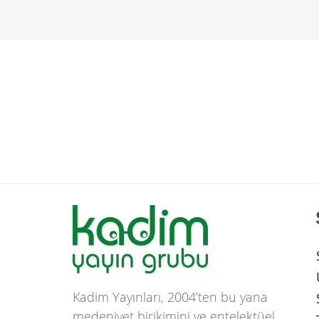
Kadim Yayınları, 2004’ten bu yana
medeniyet birikimini ve entelektüel