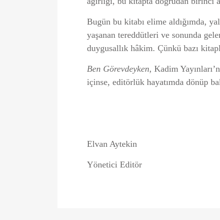
ağırlığı, bu kitapta doğrudan birinci 
Bugün bu kitabı elime aldığımda, yal
yaşanan tereddütleri ve sonunda gel
duygusallık hâkim. Çünkü bazı kitaplar
Ben Görevdeyken
, Kadim Yayınları’nı
içinse, editörlük hayatımda dönüp b
Elvan Aytekin
Yönetici Editör