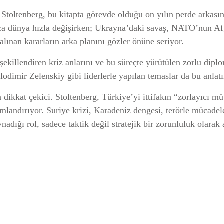
toltenberg, bu kitapta görevde olduğu on yılın perde arkasını 
ca dünya hızla değişirken; Ukrayna’daki savaş, NATO’nun Afg
a alınan kararların arka planını gözler önüne seriyor.
killendiren kriz anlarını ve bu süreçte yürütülen zorlu diploma
imir Zelenskiy gibi liderlerle yapılan temaslar da bu anlatı
dikkat çekici. Stoltenberg, Türkiye’yi ittifakın “zorlayıcı mütt
landırıyor. Suriye krizi, Karadeniz dengesi, terörle mücadele
adığı rol, sadece taktik değil stratejik bir zorunluluk olarak a