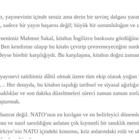
t, yayınevinin içinde sessiz ama derin bir sevinç dalgası yarat
u, sadece bir yayın başarısı değil; büyük bir sorumluluğun ve 
irmenimiz Mahmut Sakal, kitabın İngilizce baskısını gördüğü
en kendisine ulaşıp bu kitabı çevirip çeviremeyeceğini sord
deyse birebir karşılığıydı. Bu karşılaşma, kitabın doğru zama
, yayınevi sahibimiz dâhil olmak üzere tüm ekip olarak yoğun
… Her detayda, bu kitabın taşıdığı tarihsel ve siyasal ağırlığı
aklıklar ve son dakika düzeltmeleri süreci zaman zaman zorlaş
luşturmak.
r hatırat değil. NATO’nun en kırılgan ve en belirleyici dönemle
u ve nasıl sarsıldığını anlatan çok kıymetli bir tanıklık metni
Türkiye’nin NATO içindeki konumu, kriz anlarındaki rolü ve ul