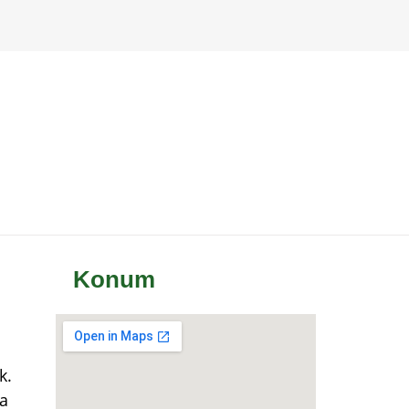
Konum
k.
a