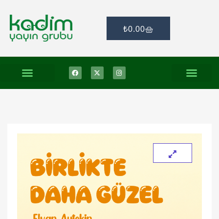
₺
0.00