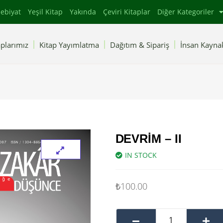
ebiyat
Yeşil Kitap
Yakında
Çeviri Kitaplar
Diğer Kategoriler
plarımız
Kitap Yayımlatma
Dağıtım & Sipariş
İnsan Kaynak
DEVRIM – II
IN STOCK
₺
100.00