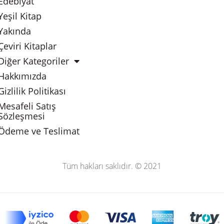
Edebiyat
Yeşil Kitap
Yakında
Çeviri Kitaplar
Diğer Kategoriler
Hakkımızda
Gizlilik Politikası
Mesafeli Satış
Sözleşmesi
Ödeme ve Teslimat
Tüm hakları saklıdır. © 2021