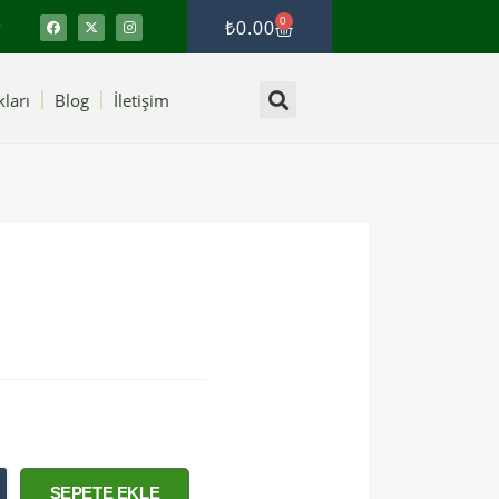
0
₺
0.00
ları
Blog
İletişim
SEPETE EKLE