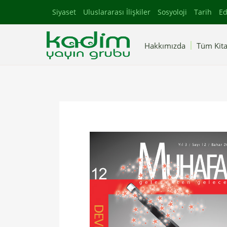
Siyaset
Uluslararası İlişkiler
Sosyoloji
Tarih
Ed
Hakkımızda
Tüm Kita