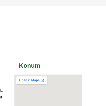
Konum
k.
a