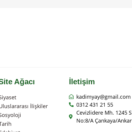
Site Ağacı
İletişim
kadimyay@gmail.com
Siyaset
0312 431 21 55
Uluslararası İlişkiler
Cevizlidere Mh. 1245 S
Sosyoloji
No:8/A Çankaya/Ankar
Tarih