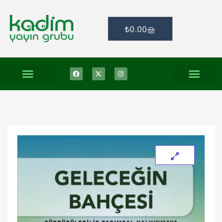
₺
0.00