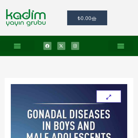
₺
0.00