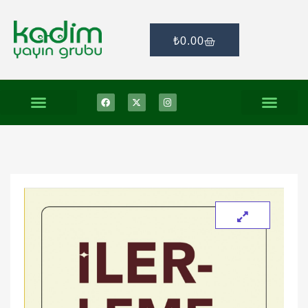
₺
0.00