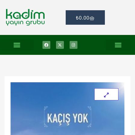
₺
0.00