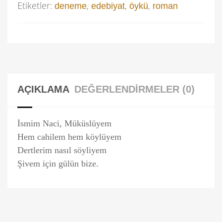
Etiketler:
,
,
,
deneme
edebiyat
öykü
roman
AÇIKLAMA
DEĞERLENDIRMELER (0)
İsmim Naci, Müküslüyem
Hem cahilem hem köylüyem
Dertlerim nasıl söyliyem
Şivem için gülün bize.