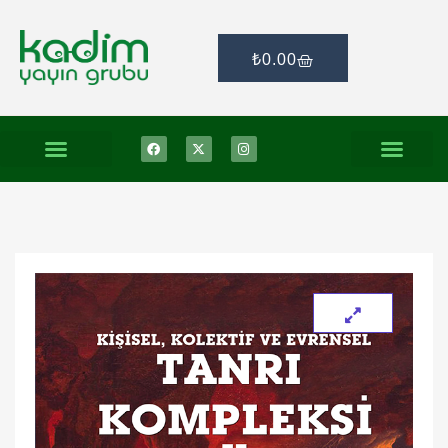
₺
0.00