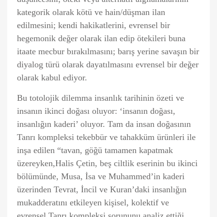
kategorik olarak kötü ve hain/düşman ilan
edilmesini; kendi hakikatlerini, evrensel bir
hegemonik değer olarak ilan edip ötekileri buna
itaate mecbur bırakılmasını; barış yerine savaşın bir
diyalog türü olarak dayatılmasını evrensel bir değer
olarak kabul ediyor.
Bu totolojik dilemma insanlık tarihinin özeti ve
insanın ikinci doğası oluyor: ‘insanın doğası,
insanlığın kaderi’ oluyor. Tam da insan doğasının
Tanrı kompleksi tekebbür ve tahakküm ürünleri ile
inşa edilen “tavan, göğü tamamen kapatmak
üzereyken,Halis Çetin, beş ciltlik eserinin bu ikinci
bölümünde, Musa, İsa ve Muhammed’in kaderi
üzerinden Tevrat, İncil ve Kuran’daki insanlığın
mukadderatını etkileyen kişisel, kolektif ve
evrensel Tanrı kompleksi sorununu analiz ettiği