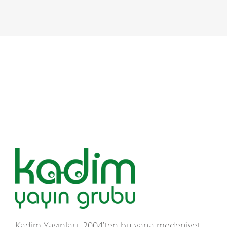
Kadim Yayınları, 2004’ten bu yana medeniyet