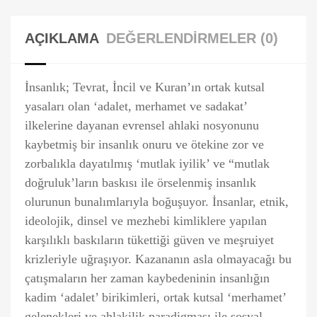
AÇIKLAMA
DEĞERLENDIRMELER (0)
İnsanlık; Tevrat, İncil ve Kuran’ın ortak kutsal
yasaları olan ‘adalet, merhamet ve sadakat’
ilkelerine dayanan evrensel ahlaki nosyonunu
kaybetmiş bir insanlık onuru ve ötekine zor ve
zorbalıkla dayatılmış ‘mutlak iyilik’ ve “mutlak
doğruluk’ların baskısı ile örselenmiş insanlık
olurunun bunalımlarıyla boğuşuyor. İnsanlar, etnik,
ideolojik, dinsel ve mezhebi kimliklere yapılan
karşılıklı baskıların tükettiği güven ve meşruiyet
krizleriyle uğraşıyor. Kazananın asla olmayacağı bu
çatışmaların her zaman kaybedeninin insanlığın
kadim ‘adalet’ birikimleri, ortak kutsal ‘merhamet’
gelenekleri ve ahlakilik paradigması ile sosyal