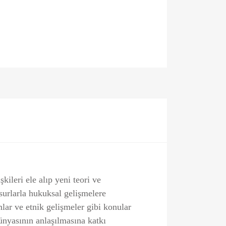
kileri ele alıp yeni teori ve
urlarla hukuksal gelişmelere
mlar ve etnik gelişme­ler gibi konular
­nyasının anla­şılmasına katkı