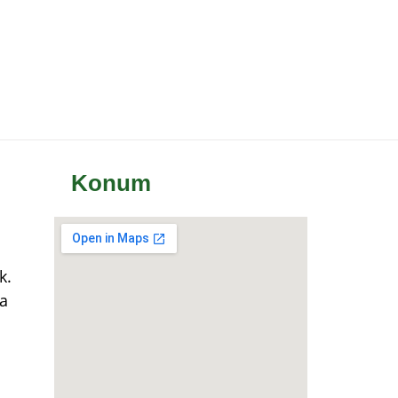
Konum
k.
a