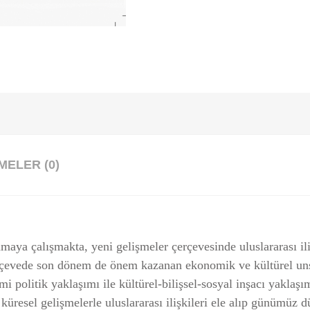
ELER (0)
ya çalış­makta, yeni gelişmeler çerçevesinde uluslararası iliş
rçevede son dö­nem de önem kazanan ekonomik ve kültürel uns
mi poli­tik yakla­şımı ile kültürel-bilişsel-sosyal inşacı yaklaşı
üresel ge­lişmelerle uluslararası ilişkileri ele alıp günümüz dü