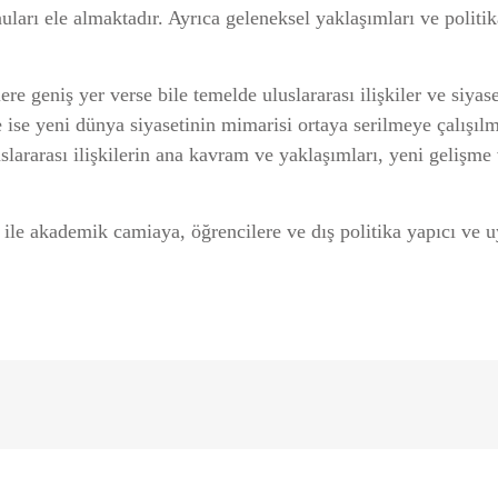
arı ele al­maktadır. Ayrıca gele­neksel yaklaşımları ve politika
e geniş yer verse bile te­melde uluslararası ilişkiler ve siyase
ise yeni dünya siyase­tinin mimarisi ortaya serilmeye çalışılm
uslararası ilişkilerin ana kavram ve yaklaşımları, yeni gelişme v
le akademik camiaya, öğ­rencilere ve dış politika yapıcı ve u