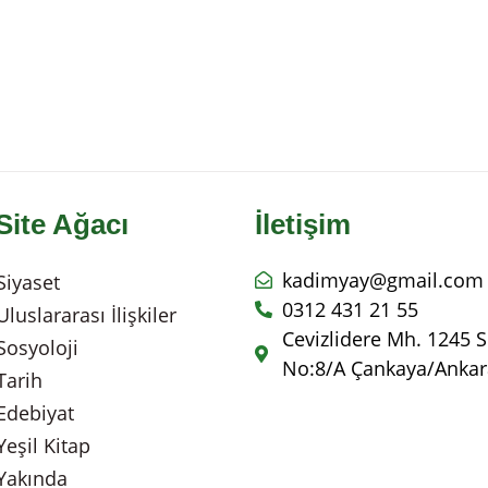
Site Ağacı
İletişim
kadimyay@gmail.com
Siyaset
0312 431 21 55
Uluslararası İlişkiler
Cevizlidere Mh. 1245 S
Sosyoloji
No:8/A Çankaya/Ankar
Tarih
Edebiyat
Yeşil Kitap
Yakında