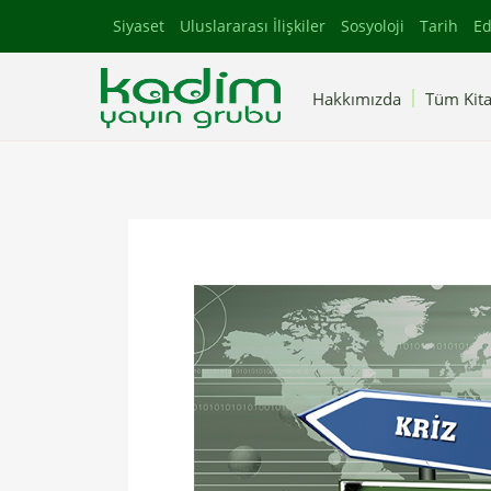
Siyaset
Uluslararası İlişkiler
Sosyoloji
Tarih
Ed
Hakkımızda
Tüm Kita