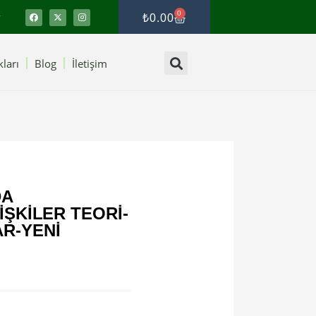
0
₺
0.00
ları
Blog
İletişim
DA
IŞKILER TEORI-
R-YENI