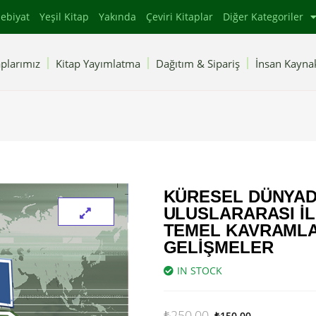
ebiyat
Yeşil Kitap
Yakında
Çeviri Kitaplar
Diğer Kategoriler
plarımız
Kitap Yayımlatma
Dağıtım & Sipariş
İnsan Kaynak
KÜRESEL DÜNYA
ULUSLARARASI İL
TEMEL KAVRAMLA
GELIŞMELER
IN STOCK
₺
250.00
₺
150.00