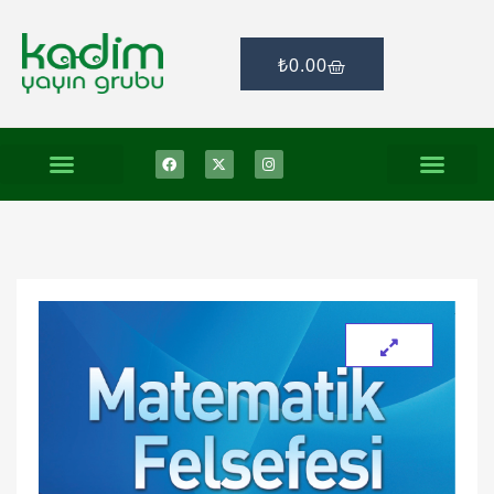
₺
0.00