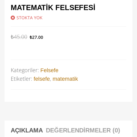
MATEMATIK FELSEFESI
STOKTA YOK
₺
45.00
₺
27.00
Kategoriler:
Felsefe
Etiketler:
,
felsefe
matematik
AÇIKLAMA
DEĞERLENDIRMELER (0)