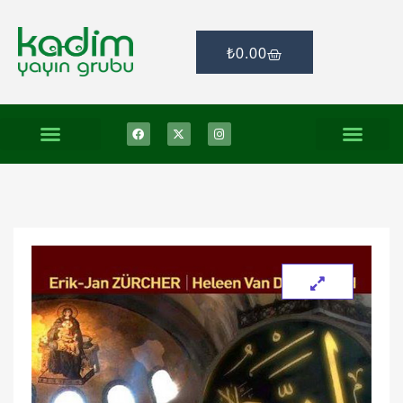
₺
0.00