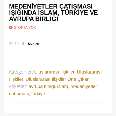
MEDENIYETLER ÇATIŞMASI
IŞIĞINDA İSLAM, TÜRKIYE VE
AVRUPA BIRLIĞI
STOKTA YOK
₺
112.00
₺
67.20
Kategoriler:
,
Uluslararası İlişkiler
Uluslararası
,
İlişkiler
Uluslararası İlişkiler Öne Çıkan
Etiketler:
,
,
avrupa birliği
islam
medeniyetler
,
catısması
türkiye