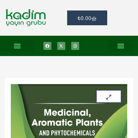
₺
0.00