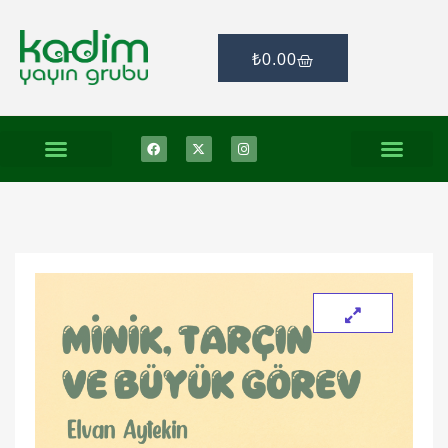
₺
0.00