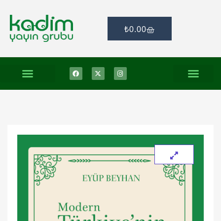
₺
0.00