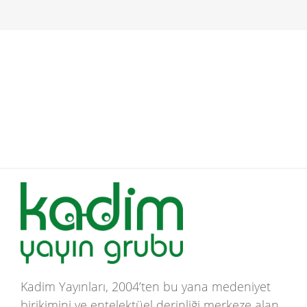
Kadim Yayınları, 2004’ten bu yana medeniyet
birikimini ve entelektüel derinliği merkeze alan