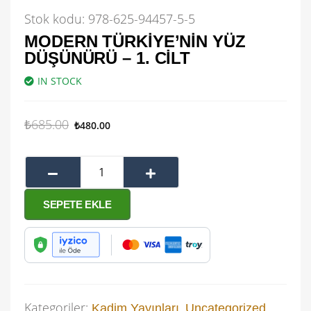
Stok kodu:
978-625-94457-5-5
MODERN TÜRKIYE’NIN YÜZ
DÜŞÜNÜRÜ – 1. CILT
IN STOCK
₺
685.00
₺
480.00
SEPETE EKLE
Kategoriler:
,
,
Kadim Yayınları
Uncategorized