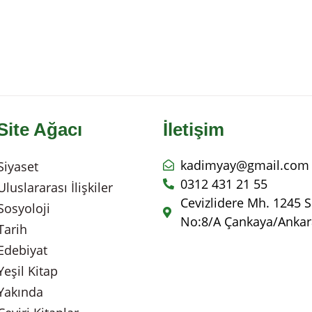
Site Ağacı
İletişim
kadimyay@gmail.com
Siyaset
0312 431 21 55
Uluslararası İlişkiler
Cevizlidere Mh. 1245 S
Sosyoloji
No:8/A Çankaya/Ankar
Tarih
Edebiyat
Yeşil Kitap
Yakında