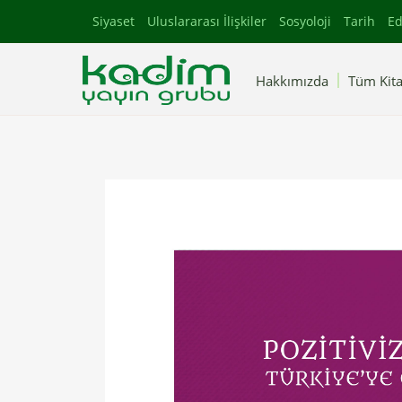
Siyaset
Uluslararası İlişkiler
Sosyoloji
Tarih
Ed
Hakkımızda
Tüm Kita