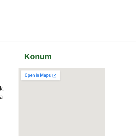
Konum
k.
a