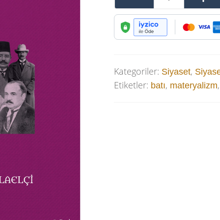
Kategoriler:
,
Siyaset
Siyase
Etiketler:
,
batı
materyalizm