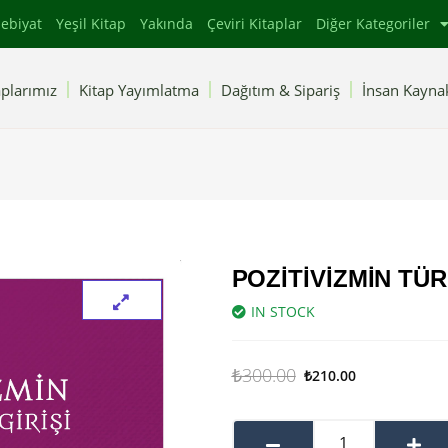
ebiyat
Yeşil Kitap
Yakında
Çeviri Kitaplar
Diğer Kategoriler
plarımız
Kitap Yayımlatma
Dağıtım & Sipariş
İnsan Kaynak
POZITIVIZMIN TÜR
IN STOCK
₺
300.00
₺
210.00