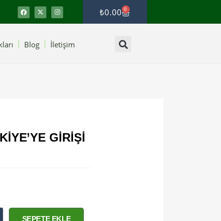
0
₺
0.00
ları
Blog
İletişim
KIYE’YE GIRIŞI
SEPETE EKLE