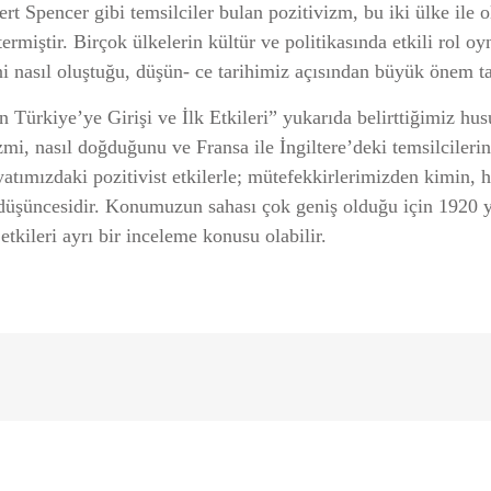
rt Spencer gibi temsilciler bulan pozitivizm, bu iki ülke ile ol
ermiştir. Birçok ülkelerin kültür ve politikasında etkili rol
rini nasıl oluştuğu, düşün- ce tarihimiz açısından büyük önem taş
Türkiye’ye Girişi ve İlk Etkileri” yukarıda belirttiğimiz husu
i, nasıl doğduğunu ve Fransa ile İngiltere’deki temsilcilerini
yatımızdaki pozitivist etkilerle; mütefekkirlerimizden kimin, h
düşüncesidir. Konumuzun sahası çok geniş olduğu için 1920 yıl
tkileri ayrı bir inceleme konusu olabilir.