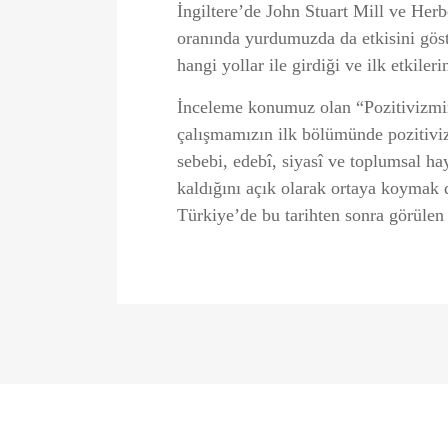
İngiltere’de John Stuart Mill ve Herbe
oranında yurdumuzda da etkisini göst
hangi yollar ile girdiği ve ilk etkile
İnceleme konumuz olan “Pozitivizmin 
çalışmamızın ilk bölümünde pozitivizm
sebebi, edebî, siyasî ve toplumsal ha
kaldığını açık olarak ortaya koymak 
Türkiye’de bu tarihten sonra görülen e