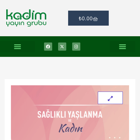
₺
0.00