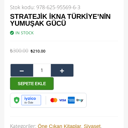
Stok kodu:
978-625-95569-6-3
STRATEJIK İKNA TÜRKIYE’NIN
YUMUŞAK GÜCÜ
IN STOCK
₺
300.00
₺
210.00
SEPETE EKLE
Kategoriler:
,
,
Öne Çıkan Kitaplar
Siyaset