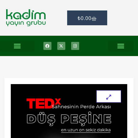
₺
0.00