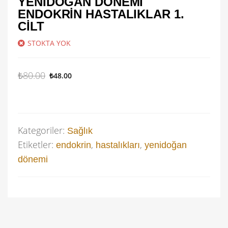
YENIDOĞAN DÖNEMI
ENDOKRIN HASTALIKLAR 1.
CILT
STOKTA YOK
₺
80.00
₺
48.00
Kategoriler:
Sağlık
Etiketler:
,
,
endokrin
hastalıkları
yenidoğan
dönemi