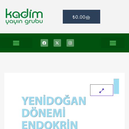
₺
0.00